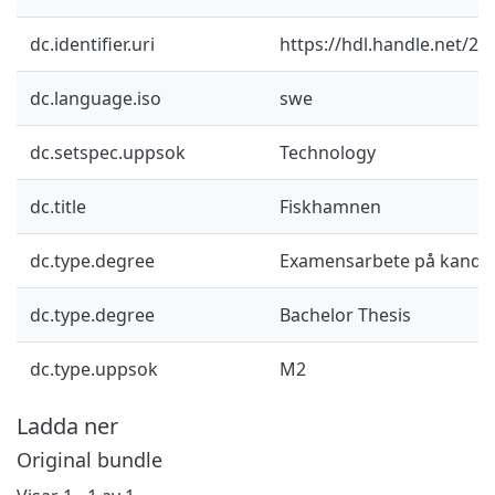
dc.identifier.uri
https://hdl.handle.net/2
dc.language.iso
swe
dc.setspec.uppsok
Technology
dc.title
Fiskhamnen
dc.type.degree
Examensarbete på kandid
dc.type.degree
Bachelor Thesis
dc.type.uppsok
M2
Ladda ner
Original bundle