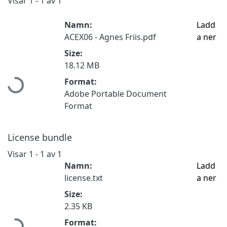
Visar
1 - 1 av 1
Namn:
Ladd
ACEX06 - Agnes Friis.pdf
a ner
Size:
Hämtar...
18.12 MB
Format:
Adobe Portable Document
Format
License bundle
Visar
1 - 1 av 1
Namn:
Ladd
license.txt
a ner
Size:
Hämtar...
2.35 KB
Format: