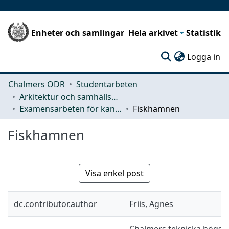
Enheter och samlingar
Hela arkivet
Statistik
(c
Logga in
Chalmers ODR
Studentarbeten
Arkitektur och samhällsbyggnadsteknik (ACE)
Examensarbeten för kandidatexamen
Fiskhamnen
Fiskhamnen
Visa enkel post
dc.contributor.author
Friis, Agnes
Chalmers tekniska högskol