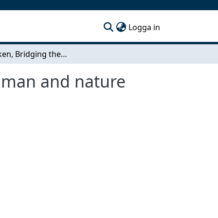
(current)
Logga in
Blå Länken, Bridging the mental gap between human and nature
uman and nature