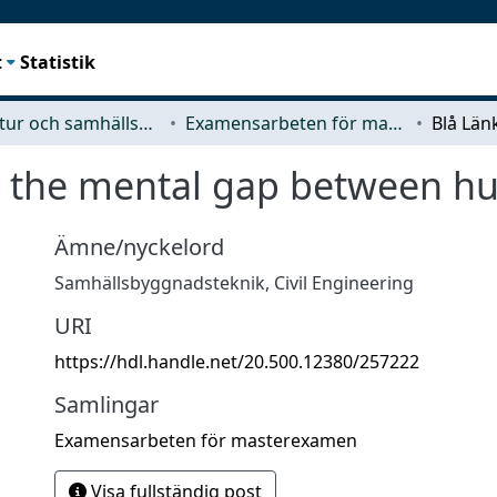
t
Statistik
Arkitektur och samhällsbyggnadsteknik (ACE)
Examensarbeten för masterexamen
g the mental gap between h
Ämne/nyckelord
Samhällsbyggnadsteknik
,
Civil Engineering
URI
https://hdl.handle.net/20.500.12380/257222
Samlingar
Examensarbeten för masterexamen
Visa fullständig post