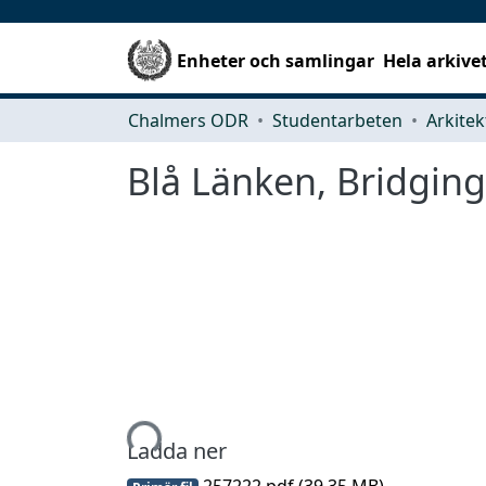
Enheter och samlingar
Hela arkive
Chalmers ODR
Studentarbeten
Blå Länken, Bridgin
Hämtar...
Ladda ner
257222.pdf
(39.35 MB)