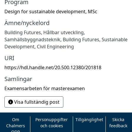
Program
Design for sustainable development, MSc
Ämne/nyckelord
Building Futures
,
Hållbar utveckling
,
Samhällsbyggnadsteknik
,
Building Futures
,
Sustainable
Development
,
Civil Engineering
URI
https://hdl.handle.net/20.500.12380/201818
Samlingar
Examensarbeten för masterexamen
Visa fullständig post
Om
Personuppgifter
Tillgänglighet
Skicka
Chalmers
och cookies
feedback
ODR