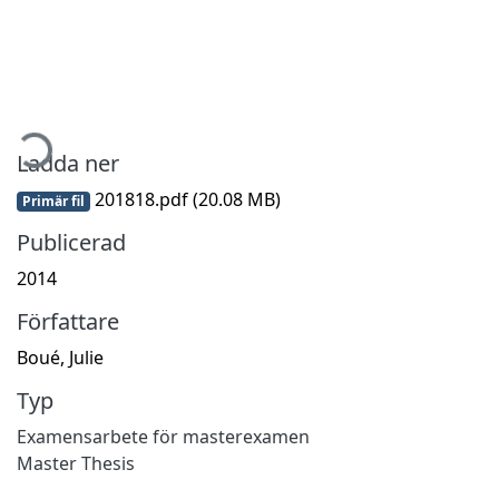
mtar...
Ladda ner
201818.pdf
(20.08 MB)
Primär fil
Publicerad
2014
Författare
Boué, Julie
Typ
Examensarbete för masterexamen
Master Thesis