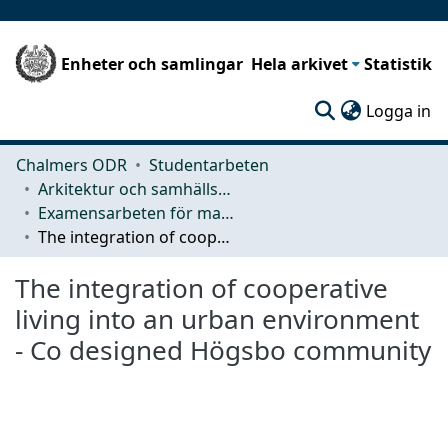
Enheter och samlingar
Hela arkivet
Statistik
(c
Logga in
Chalmers ODR
Studentarbeten
Arkitektur och samhällsbyggnadsteknik (ACE)
Examensarbeten för masterexamen
The integration of cooperative living into an urban environment - Co designed Högsbo community
The integration of cooperative
living into an urban environment
- Co designed Högsbo community