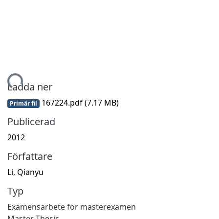
Hämtar...
Ladda ner
167224.pdf
(7.17 MB)
Primär fil
Publicerad
2012
Författare
Li, Qianyu
Typ
Examensarbete för masterexamen
Master Thesis