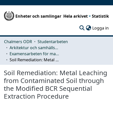
Enheter och samlingar
Hela arkivet
Statistik
(c
Logga in
Chalmers ODR
Studentarbeten
Arkitektur och samhällsbyggnadsteknik (ACE)
Examensarbeten för masterexamen
Soil Remediation: Metal Leaching from Contaminated Soil through the Modified BCR Sequential Extraction Procedure
Soil Remediation: Metal Leaching
from Contaminated Soil through
the Modified BCR Sequential
Extraction Procedure