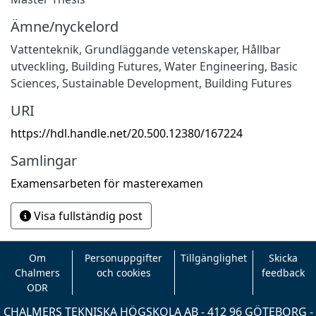
Ämne/nyckelord
Vattenteknik
,
Grundläggande vetenskaper
,
Hållbar
utveckling
,
Building Futures
,
Water Engineering
,
Basic
Sciences
,
Sustainable Development
,
Building Futures
URI
https://hdl.handle.net/20.500.12380/167224
Samlingar
Examensarbeten för masterexamen
Visa fullständig post
Om
Personuppgifter
Tillgänglighet
Skicka
Chalmers
och cookies
feedback
ODR
CHALMERS TEKNISKA HÖGSKOLA AB - 412 96 GÖTEBORG -