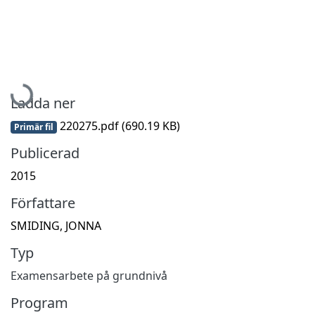
Hämtar...
Ladda ner
220275.pdf
(690.19 KB)
Primär fil
Publicerad
2015
Författare
SMIDING, JONNA
Typ
Examensarbete på grundnivå
Program