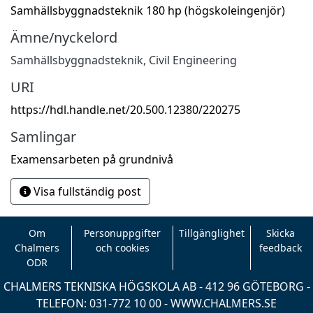
Samhällsbyggnadsteknik 180 hp (högskoleingenjör)
Ämne/nyckelord
Samhällsbyggnadsteknik
,
Civil Engineering
URI
https://hdl.handle.net/20.500.12380/220275
Samlingar
Examensarbeten på grundnivå
Visa fullständig post
Om
Personuppgifter
Tillgänglighet
Skicka
Chalmers
och cookies
feedback
ODR
CHALMERS TEKNISKA HÖGSKOLA AB - 412 96 GÖTEBORG -
TELEFON: 031-772 10 00 -
WWW.CHALMERS.SE