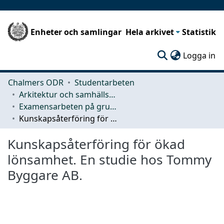
Enheter och samlingar
Hela arkivet
Statistik
(c
Logga in
Chalmers ODR
Studentarbeten
Arkitektur och samhällsbyggnadsteknik (ACE)
Examensarbeten på grundnivå
Kunskapsåterföring för ökad lönsamhet. En studie hos Tommy Byggare AB.
Kunskapsåterföring för ökad
lönsamhet. En studie hos Tommy
Byggare AB.