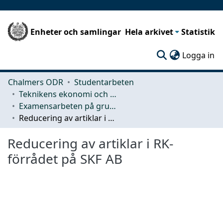
Enheter och samlingar
Hela arkivet
Statistik
(c
Logga in
Chalmers ODR
Studentarbeten
Teknikens ekonomi och organisation
Examensarbeten på grundnivå
Reducering av artiklar i RK-förrådet på SKF AB
Reducering av artiklar i RK-
förrådet på SKF AB