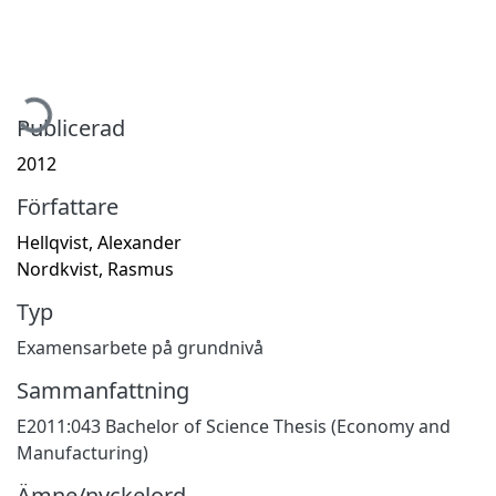
ämtar...
Publicerad
2012
Författare
Hellqvist, Alexander
Nordkvist, Rasmus
Typ
Examensarbete på grundnivå
Sammanfattning
E2011:043 Bachelor of Science Thesis (Economy and
Manufacturing)
Ämne/nyckelord