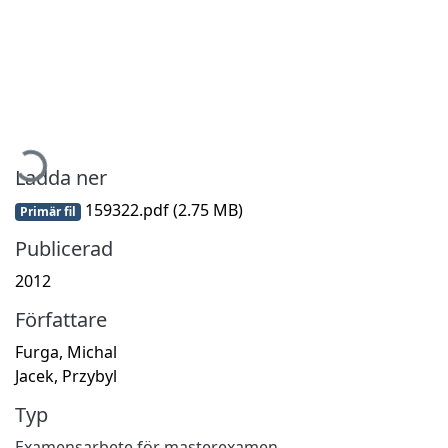
ämtar...
Ladda ner
159322.pdf
(2.75 MB)
Primär fil
Publicerad
2012
Författare
Furga, Michal
Jacek, Przybyl
Typ
Examensarbete för masterexamen