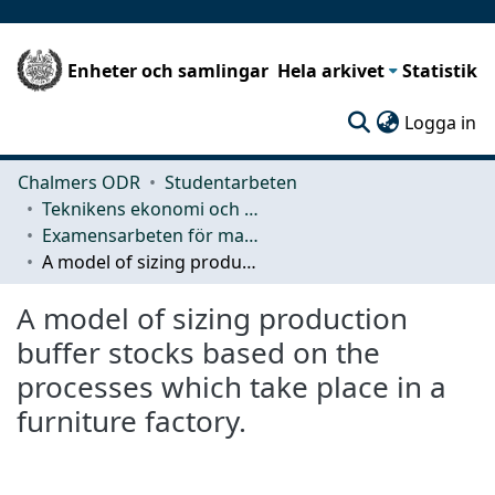
Enheter och samlingar
Hela arkivet
Statistik
(c
Logga in
Chalmers ODR
Studentarbeten
Teknikens ekonomi och organisation
Examensarbeten för masterexamen
A model of sizing production buffer stocks based on the processes which take place in a furniture factory.
A model of sizing production
buffer stocks based on the
processes which take place in a
furniture factory.