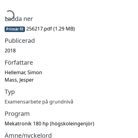
ämtar...
Ladda ner
256217.pdf
(1.29 MB)
Primär fil
Publicerad
2018
Författare
Hellemar, Simon
Mass, Jesper
Typ
Examensarbete på grundnivå
Program
Mekatronik 180 hp (högskoleingenjör)
Ämne/nyckelord