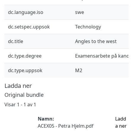
dc.language.iso
swe
dc.setspec.uppsok
Technology
dc.title
Angles to the west
dc.type.degree
Examensarbete på kandid
dc.type.uppsok
M2
Ladda ner
Original bundle
Visar
1 - 1 av 1
Namn:
Ladd
ACEX05 - Petra Hjelm.pdf
a ner