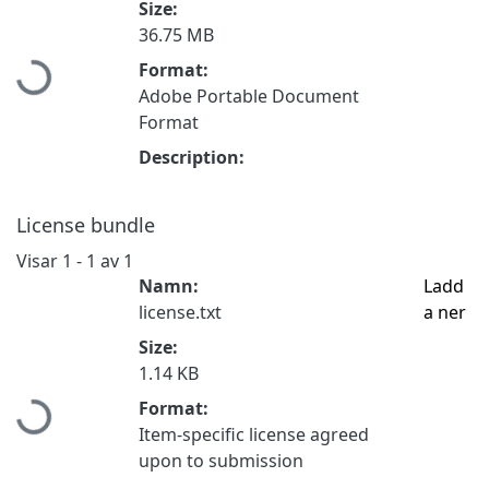
Size:
Hämtar...
36.75 MB
Format:
Adobe Portable Document
Format
Description:
License bundle
Visar
1 - 1 av 1
Namn:
Ladd
license.txt
a ner
Size:
Hämtar...
1.14 KB
Format:
Item-specific license agreed
upon to submission