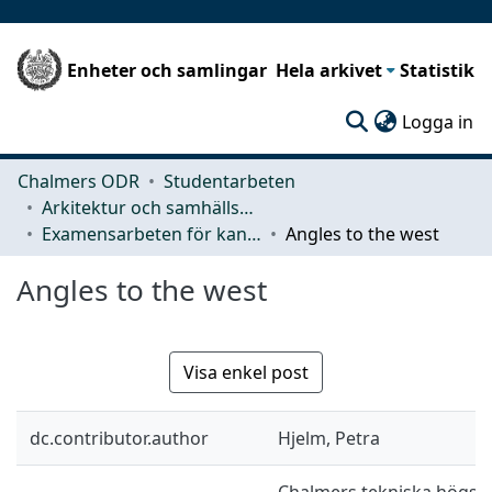
Enheter och samlingar
Hela arkivet
Statistik
(c
Logga in
Chalmers ODR
Studentarbeten
Arkitektur och samhällsbyggnadsteknik (ACE)
Examensarbeten för kandidatexamen
Angles to the west
Angles to the west
Visa enkel post
dc.contributor.author
Hjelm, Petra
Chalmers tekniska högskol