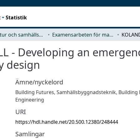
t
Statistik
Arkitektur och samhällsbyggnadsteknik (ACE)
Examensarbeten för masterexamen
 - Developing an emergen
y design
Ämne/nyckelord
Building Futures
,
Samhällsbyggnadsteknik
,
Building
Engineering
URI
https://hdl.handle.net/20.500.12380/248444
Samlingar