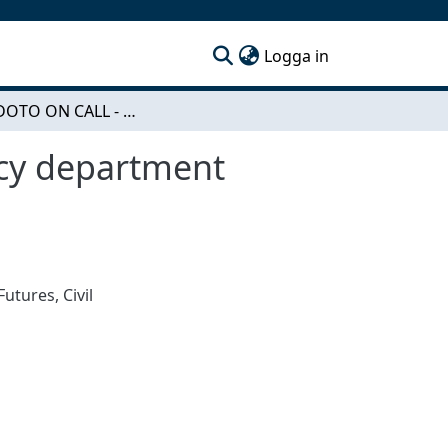
(current)
Logga in
KOLANDOTO ON CALL - Developing an emergency department through participatory design
cy department
 Futures
,
Civil