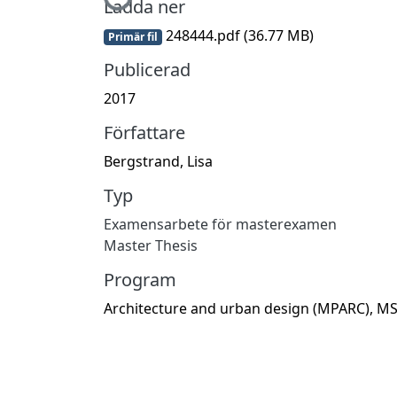
Hämtar...
Ladda ner
248444.pdf
(36.77 MB)
Primär fil
Publicerad
2017
Författare
Bergstrand, Lisa
Typ
Examensarbete för masterexamen
Master Thesis
Program
Architecture and urban design (MPARC), M