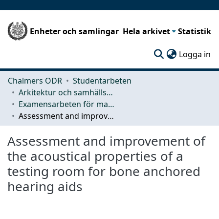
Enheter och samlingar
Hela arkivet
Statistik
(c
Logga in
Chalmers ODR
Studentarbeten
Arkitektur och samhällsbyggnadsteknik (ACE)
Examensarbeten för masterexamen
Assessment and improvement of the acoustical properties of a testing room for bone anchored hearing aids
Assessment and improvement of
the acoustical properties of a
testing room for bone anchored
hearing aids