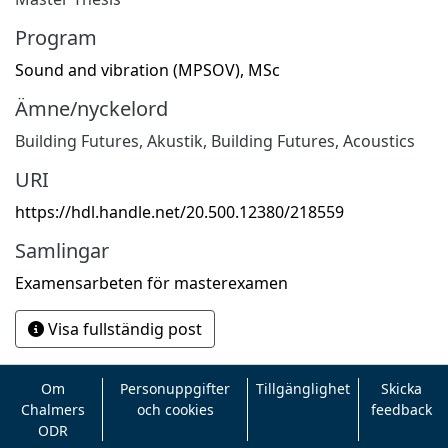
Program
Sound and vibration (MPSOV), MSc
Ämne/nyckelord
Building Futures
,
Akustik
,
Building Futures
,
Acoustics
URI
https://hdl.handle.net/20.500.12380/218559
Samlingar
Examensarbeten för masterexamen
Visa fullständig post
Om
Personuppgifter
Tillgänglighet
Skicka
Chalmers
och cookies
feedback
ODR