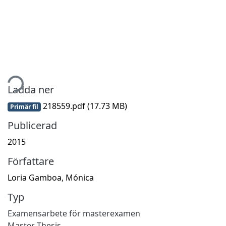
tar...
Ladda ner
218559.pdf
(17.73 MB)
Primär fil
Publicerad
2015
Författare
Loria Gamboa, Mónica
Typ
Examensarbete för masterexamen
Master Thesis