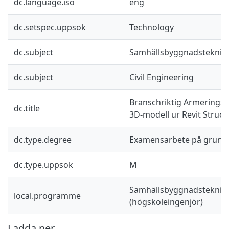
dc.language.iso
eng
dc.setspec.uppsok
Technology
dc.subject
Samhällsbyggnadsteknik
dc.subject
Civil Engineering
Branschriktig Armeringsr
dc.title
3D-modell ur Revit Struct
dc.type.degree
Examensarbete på grund
dc.type.uppsok
M
Samhällsbyggnadsteknik 
local.programme
(högskoleingenjör)
Ladda ner