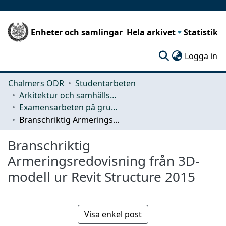
Enheter och samlingar
Hela arkivet
Statistik
(c
Logga in
Chalmers ODR
Studentarbeten
Arkitektur och samhällsbyggnadsteknik (ACE)
Examensarbeten på grundnivå
Branschriktig Armeringsredovisning från 3D-modell ur Revit Structure 2015
Branschriktig
Armeringsredovisning från 3D-
modell ur Revit Structure 2015
Visa enkel post