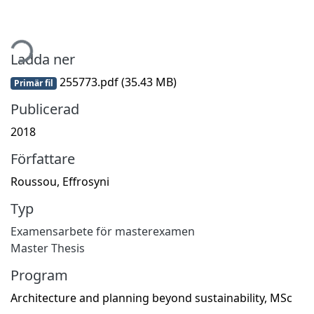
tar...
Ladda ner
255773.pdf
(35.43 MB)
Primär fil
Publicerad
2018
Författare
Roussou, Effrosyni
Typ
Examensarbete för masterexamen
Master Thesis
Program
Architecture and planning beyond sustainability, MSc