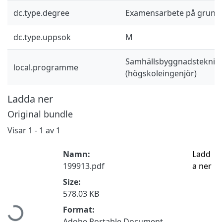
dc.type.degree
Examensarbete på grund
dc.type.uppsok
M
Samhällsbyggnadsteknik 
local.programme
(högskoleingenjör)
Ladda ner
Original bundle
Visar
1 - 1 av 1
Namn:
Ladd
199913.pdf
a ner
Size:
Hämtar...
578.03 KB
Format:
Adobe Portable Document