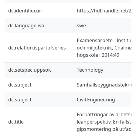
dc.identifier.uri
https://hdl.handle.net/2
dc.language.iso
swe
Examensarbete - Instituti
dc.relation.ispartofseries
och miljöteknik, Chalmers
högskola : 2014:49
dc.setspec.uppsok
Technology
dc.subject
Samhällsbyggnadsteknik
dc.subject
Civil Engineering
Förbättringar av arbetsm
dc.title
leanperspektiv. En fallstu
gipsmontering på utfackn