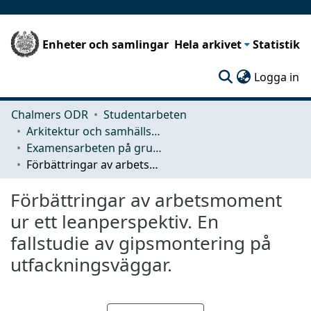
Enheter och samlingar
Hela arkivet
Statistik
(c
Logga in
Chalmers ODR
Studentarbeten
Arkitektur och samhällsbyggnadsteknik (ACE)
Examensarbeten på grundnivå
Förbättringar av arbetsmoment ur ett leanperspektiv. En fallstudie av gipsmontering på utfackningsväggar.
Förbättringar av arbetsmoment
ur ett leanperspektiv. En
fallstudie av gipsmontering på
utfackningsväggar.