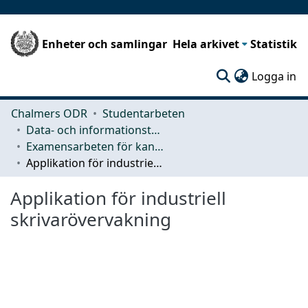
Enheter och samlingar
Hela arkivet
Statistik
(c
Logga in
Chalmers ODR
Studentarbeten
Data- och informationsteknik (CSE)
Examensarbeten för kandidatexamen
Applikation för industriell skrivarövervakning
Applikation för industriell
skrivarövervakning