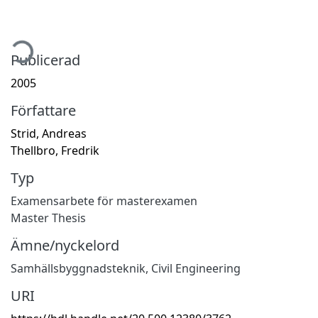
tar...
Publicerad
2005
Författare
Strid, Andreas
Thellbro, Fredrik
Typ
Examensarbete för masterexamen
Master Thesis
Ämne/nyckelord
Samhällsbyggnadsteknik
,
Civil Engineering
URI