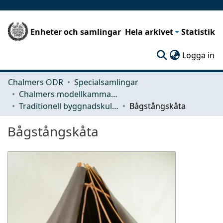
Enheter och samlingar
Hela arkivet
Statistik
(c
Logga in
Chalmers ODR
Specialsamlingar
Chalmers modellkammare
Traditionell byggnadskultur
Bågstångskåta
Bågstångskåta