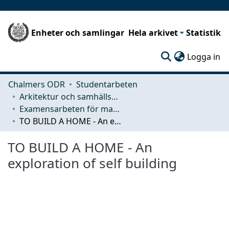
Enheter och samlingar
Hela arkivet
Statistik
(c
Logga in
Chalmers ODR
Studentarbeten
Arkitektur och samhällsbyggnadsteknik (ACE)
Examensarbeten för masterexamen
TO BUILD A HOME - An exploration of self building
TO BUILD A HOME - An
exploration of self building