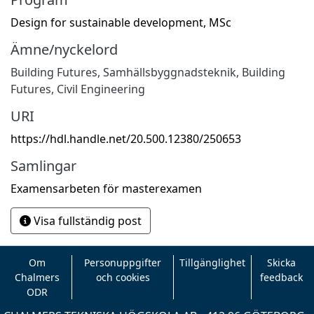
Design for sustainable development, MSc
Ämne/nyckelord
Building Futures
,
Samhällsbyggnadsteknik
,
Building
Futures
,
Civil Engineering
URI
https://hdl.handle.net/20.500.12380/250653
Samlingar
Examensarbeten för masterexamen
Visa fullständig post
Om
Personuppgifter
Tillgänglighet
Skicka
Chalmers
och cookies
feedback
ODR