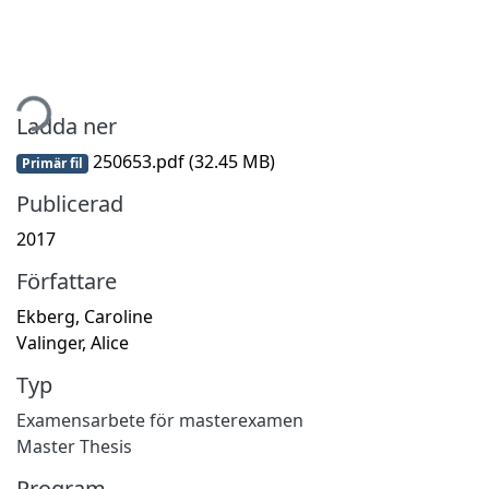
tar...
Ladda ner
250653.pdf
(32.45 MB)
Primär fil
Publicerad
2017
Författare
Ekberg, Caroline
Valinger, Alice
Typ
Examensarbete för masterexamen
Master Thesis
Program