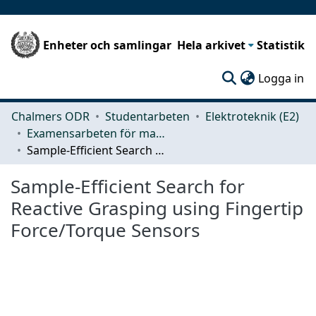
Enheter och samlingar
Hela arkivet
Statistik
(c
Logga in
Chalmers ODR
Studentarbeten
Elektroteknik (E2)
Examensarbeten för masterexamen
Sample-Efficient Search for Reactive Grasping using Fingertip Force/Torque Sensors
Sample-Efficient Search for
Reactive Grasping using Fingertip
Force/Torque Sensors