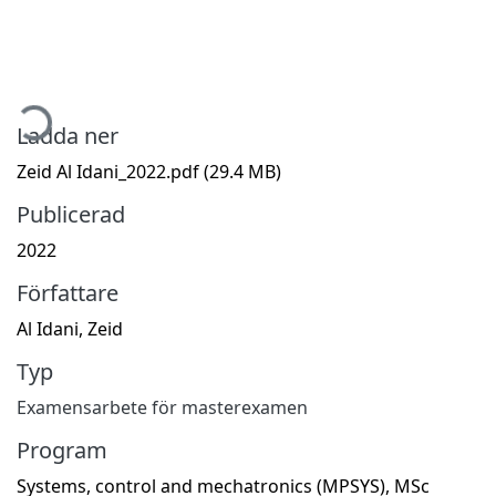
mtar...
Ladda ner
Zeid Al Idani_2022.pdf
(29.4 MB)
Publicerad
2022
Författare
Al Idani, Zeid
Typ
Examensarbete för masterexamen
Program
Systems, control and mechatronics (MPSYS), MSc