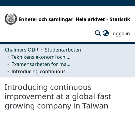
Enheter och samlingar
Hela arkivet
Statistik
(c
Logga in
Chalmers ODR
Studentarbeten
Teknikens ekonomi och organisation
Examensarbeten för masterexamen
Introducing continuous improvement at a global fast growing company in Taiwan
Introducing continuous
improvement at a global fast
growing company in Taiwan