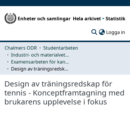
Enheter och samlingar
Hela arkivet
Statistik
(c
Logga in
Chalmers ODR
Studentarbeten
Industri- och materialvetenskap (IMS)
Examensarbeten för kandidatexamen
Design av träningsredskap för tennis - Konceptframtagning med brukarens upplevelse i fokus
Design av träningsredskap för
tennis - Konceptframtagning med
brukarens upplevelse i fokus