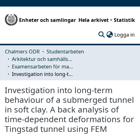
Enheter och samlingar
Hela arkivet
Statistik
(c
Logga in
Chalmers ODR
Studentarbeten
Arkitektur och samhällsbyggnadsteknik (ACE)
Examensarbeten för masterexamen
Investigation into long-term behaviour of a submerged tunnel in soft clay. A back analysis of time-dependent deformations for Tingstad tunnel using FEM
Investigation into long-term
behaviour of a submerged tunnel
in soft clay. A back analysis of
time-dependent deformations for
Tingstad tunnel using FEM