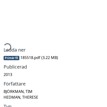
tar...
Ladda ner
185518.pdf
(3.22 MB)
Primär fil
Publicerad
2013
Författare
BJÖRKMAN, TIM
HEDMAN, THERESE
Typ