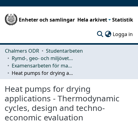
Enheter och samlingar
Hela arkivet
Statistik
(c
Logga in
Chalmers ODR
Studentarbeten
Rymd-, geo- och miljövetenskap (SEE)
Examensarbeten för masterexamen
Heat pumps for drying applications - Thermodynamic cycles, design and techno-economic evaluation
Heat pumps for drying
applications - Thermodynamic
cycles, design and techno-
economic evaluation