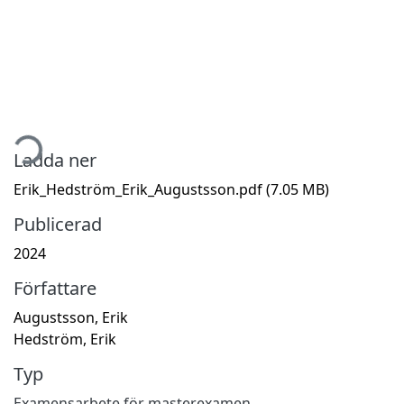
tar...
Ladda ner
Erik_Hedström_Erik_Augustsson.pdf
(7.05 MB)
Publicerad
2024
Författare
Augustsson, Erik
Hedström, Erik
Typ
Examensarbete för masterexamen