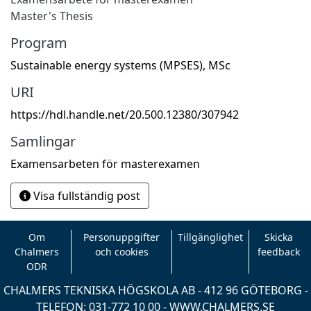
Master's Thesis
Program
Sustainable energy systems (MPSES), MSc
URI
https://hdl.handle.net/20.500.12380/307942
Samlingar
Examensarbeten för masterexamen
Visa fullständig post
Om
Personuppgifter
Tillgänglighet
Skicka
Chalmers
och cookies
feedback
ODR
CHALMERS TEKNISKA HÖGSKOLA AB - 412 96 GÖTEBORG -
TELEFON: 031-772 10 00 -
WWW.CHALMERS.SE