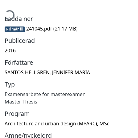
mtar...
Ladda ner
241045.pdf
(21.17 MB)
Primär fil
Publicerad
2016
Författare
SANTOS HELLGREN, JENNIFER MARIA
Typ
Examensarbete för masterexamen
Master Thesis
Program
Architecture and urban design (MPARC), MSc
Ämne/nyckelord