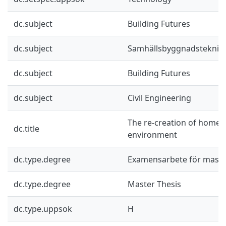
dc.subject
Building Futures
dc.subject
Samhällsbyggnadsteknik
dc.subject
Building Futures
dc.subject
Civil Engineering
The re-creation of home i
dc.title
environment
dc.type.degree
Examensarbete för mast
dc.type.degree
Master Thesis
dc.type.uppsok
H