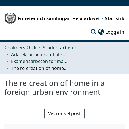
Enheter och samlingar
Hela arkivet
Statistik
(c
Logga in
Chalmers ODR
Studentarbeten
Arkitektur och samhällsbyggnadsteknik (ACE)
Examensarbeten för masterexamen
The re-creation of home in a foreign urban environment
The re-creation of home in a
foreign urban environment
Visa enkel post