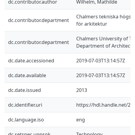
dc.contributor.author
Wilhelm, Mathilde
Chalmers tekniska högskol
dc.contributor.department
för arkitektur
Chalmers University of Te
dc.contributor.department
Department of Architectu
dc.date.accessioned
2019-07-03T13:14:57Z
dc.date.available
2019-07-03T13:14:57Z
dc.date.issued
2013
dc.identifier.uri
https://hdl.handle.net/2
dc.language.iso
eng
dc.setspec.uppsok
Technology