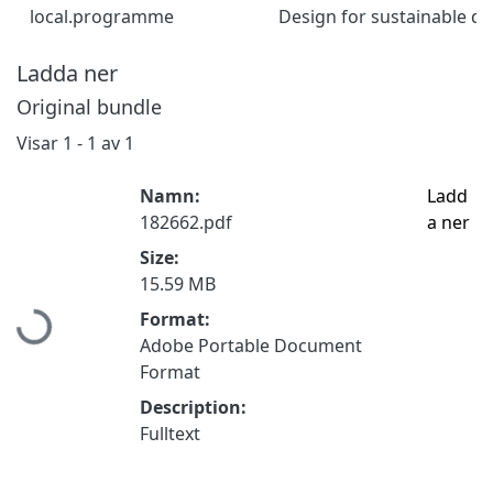
local.programme
Design for sustainable d
Ladda ner
Original bundle
Visar
1 - 1 av 1
Namn:
Ladd
182662.pdf
a ner
Size:
Hämtar...
15.59 MB
Format:
Adobe Portable Document
Format
Description:
Fulltext