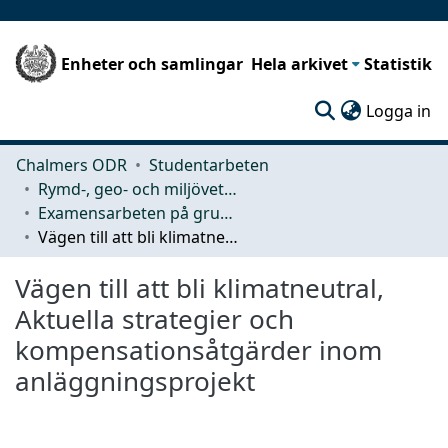
Enheter och samlingar
Hela arkivet
Statistik
(c
Logga in
Chalmers ODR
Studentarbeten
Rymd-, geo- och miljövetenskap (SEE)
Examensarbeten på grundnivå
Vägen till att bli klimatneutral, Aktuella strategier och kompensationsåtgärder inom anläggningsprojekt
Vägen till att bli klimatneutral,
Aktuella strategier och
kompensationsåtgärder inom
anläggningsprojekt