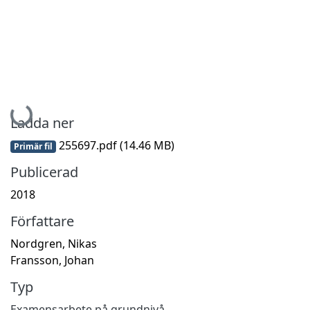
Hämtar...
Ladda ner
255697.pdf
(14.46 MB)
Primär fil
Publicerad
2018
Författare
Nordgren, Nikas
Fransson, Johan
Typ
Examensarbete på grundnivå