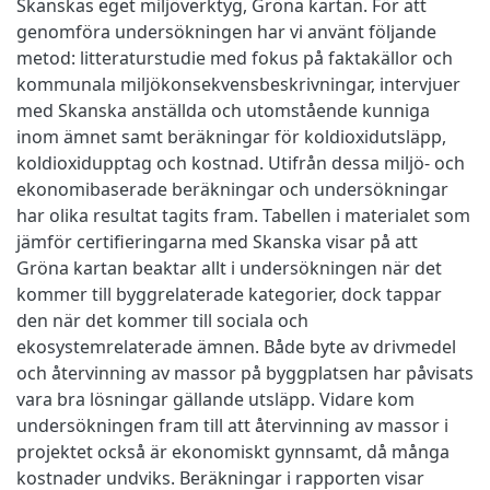
Skanskas eget miljöverktyg, Gröna kartan. För att
genomföra undersökningen har vi använt följande
metod: litteraturstudie med fokus på faktakällor och
kommunala miljökonsekvensbeskrivningar, intervjuer
med Skanska anställda och utomstående kunniga
inom ämnet samt beräkningar för koldioxidutsläpp,
koldioxidupptag och kostnad. Utifrån dessa miljö- och
ekonomibaserade beräkningar och undersökningar
har olika resultat tagits fram. Tabellen i materialet som
jämför certifieringarna med Skanska visar på att
Gröna kartan beaktar allt i undersökningen när det
kommer till byggrelaterade kategorier, dock tappar
den när det kommer till sociala och
ekosystemrelaterade ämnen. Både byte av drivmedel
och återvinning av massor på byggplatsen har påvisats
vara bra lösningar gällande utsläpp. Vidare kom
undersökningen fram till att återvinning av massor i
projektet också är ekonomiskt gynnsamt, då många
kostnader undviks. Beräkningar i rapporten visar