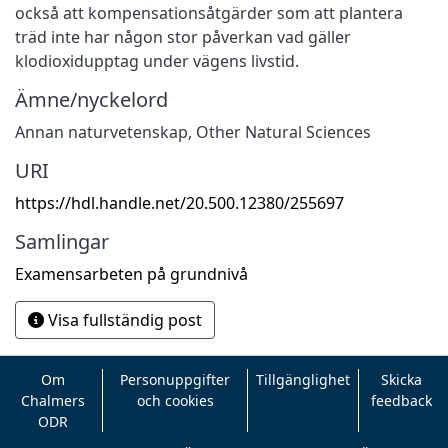
också att kompensationsåtgärder som att plantera
träd inte har någon stor påverkan vad gäller
klodioxidupptag under vägens livstid.
Ämne/nyckelord
Annan naturvetenskap
,
Other Natural Sciences
URI
https://hdl.handle.net/20.500.12380/255697
Samlingar
Examensarbeten på grundnivå
Visa fullständig post
Om
Personuppgifter
Tillgänglighet
Skicka
Chalmers
och cookies
feedback
ODR