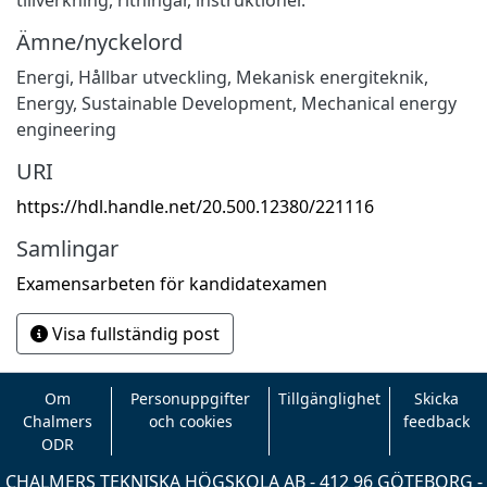
Ämne/nyckelord
Energi
,
Hållbar utveckling
,
Mekanisk energiteknik
,
Energy
,
Sustainable Development
,
Mechanical energy
engineering
URI
https://hdl.handle.net/20.500.12380/221116
Samlingar
Examensarbeten för kandidatexamen
Visa fullständig post
Om
Personuppgifter
Tillgänglighet
Skicka
Chalmers
och cookies
feedback
ODR
CHALMERS TEKNISKA HÖGSKOLA AB - 412 96 GÖTEBORG -