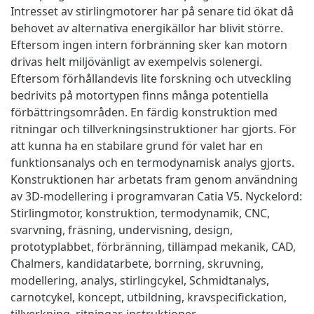
Intresset av stirlingmotorer har på senare tid ökat då
behovet av alternativa energikällor har blivit större.
Eftersom ingen intern förbränning sker kan motorn
drivas helt miljövänligt av exempelvis solenergi.
Eftersom förhållandevis lite forskning och utveckling
bedrivits på motortypen finns många potentiella
förbättringsområden. En färdig konstruktion med
ritningar och tillverkningsinstruktioner har gjorts. För
att kunna ha en stabilare grund för valet har en
funktionsanalys och en termodynamisk analys gjorts.
Konstruktionen har arbetats fram genom användning
av 3D-modellering i programvaran Catia V5. Nyckelord:
Stirlingmotor, konstruktion, termodynamik, CNC,
svarvning, fräsning, undervisning, design,
prototyplabbet, förbränning, tillämpad mekanik, CAD,
Chalmers, kandidatarbete, borrning, skruvning,
modellering, analys, stirlingcykel, Schmidtanalys,
carnotcykel, koncept, utbildning, kravspecifickation,
tillverkning, ritningar, instruktioner.