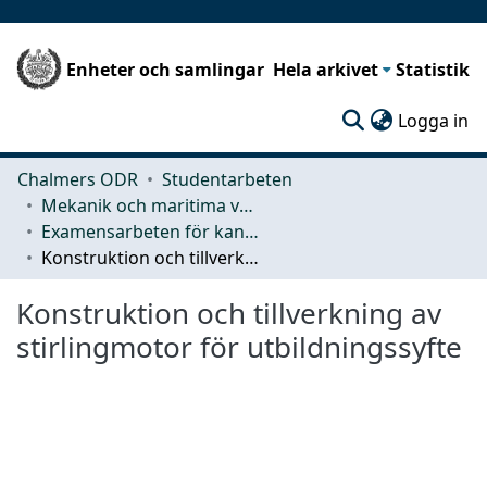
Enheter och samlingar
Hela arkivet
Statistik
(c
Logga in
Chalmers ODR
Studentarbeten
Mekanik och maritima vetenskaper (M2)
Examensarbeten för kandidatexamen
Konstruktion och tillverkning av stirlingmotor för utbildningssyfte
Konstruktion och tillverkning av
stirlingmotor för utbildningssyfte