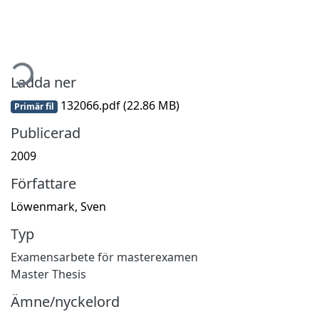
mtar...
Ladda ner
132066.pdf
(22.86 MB)
Primär fil
Publicerad
2009
Författare
Löwenmark, Sven
Typ
Examensarbete för masterexamen
Master Thesis
Ämne/nyckelord