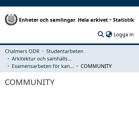
Enheter och samlingar
Hela arkivet
Statistik
(c
Logga in
Chalmers ODR
Studentarbeten
Arkitektur och samhällsbyggnadsteknik (ACE)
Examensarbeten för kandidatexamen
COMMUNITY
COMMUNITY