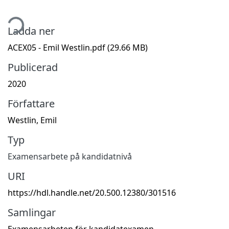
tar...
Ladda ner
ACEX05 - Emil Westlin.pdf
(29.66 MB)
Publicerad
2020
Författare
Westlin, Emil
Typ
Examensarbete på kandidatnivå
URI
https://hdl.handle.net/20.500.12380/301516
Samlingar
Examensarbeten för kandidatexamen