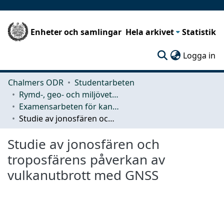
Enheter och samlingar
Hela arkivet
Statistik
(c
Logga in
Chalmers ODR
Studentarbeten
Rymd-, geo- och miljövetenskap (SEE)
Examensarbeten för kandidatexamen
Studie av jonosfären och troposfärens påverkan av vulkanutbrott med GNSS
Studie av jonosfären och
troposfärens påverkan av
vulkanutbrott med GNSS