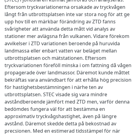
Eftersom tryckvariationerna orsakade av tryckvågen
långt från utbrottsplatsen inte var stora nog för att ge
upp hov till en märkbar förändring av ZTD fanns
svårigheter att använda detta mått vid analys av
stationer mer avlägsna från vulkanen. Vidare förekom
avvikelser i ZTD variationen beroende på huruvida
landmassa eller enbart vatten var beläget mellan
utbrottsplatsen och mätstationen. Eftersom
tryckvariationen föreföll minska i om fattning då vågen
propagerade över landmassor. Däremot kunde måttet
bekräftas vara användbart för att erhålla hög precision
för hastighetsbestämningen i närhe ten av
utbrottsplatsen. STEC visade sig vara mindre
avståndberoende jämfört med ZTD men, varför denna
bedömdes fungera väl för att bestämma en
approximativ tryckvågshastighet, även på längre
avstånd. Däremot skedde detta på bekostnad av
precsionen. Med en estimerad tidsstämpel för när