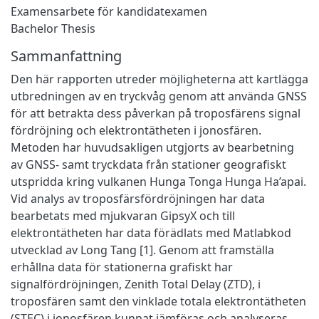
Examensarbete för kandidatexamen
Bachelor Thesis
Sammanfattning
Den här rapporten utreder möjligheterna att kartlägga
utbredningen av en tryckvåg genom att använda GNSS
för att betrakta dess påverkan på troposfärens signal
fördröjning och elektrontätheten i jonosfären.
Metoden har huvudsakligen utgjorts av bearbetning
av GNSS- samt tryckdata från stationer geografiskt
utspridda kring vulkanen Hunga Tonga Hunga Ha’apai.
Vid analys av troposfärsfördröjningen har data
bearbetats med mjukvaran GipsyX och till
elektrontätheten har data förädlats med Matlabkod
utvecklad av Long Tang [1]. Genom att framställa
erhållna data för stationerna grafiskt har
signalfördröjningen, Zenith Total Delay (ZTD), i
troposfären samt den vinklade totala elektrontätheten
(STEC) i jonosfären kunnat jämföras och analyseras.