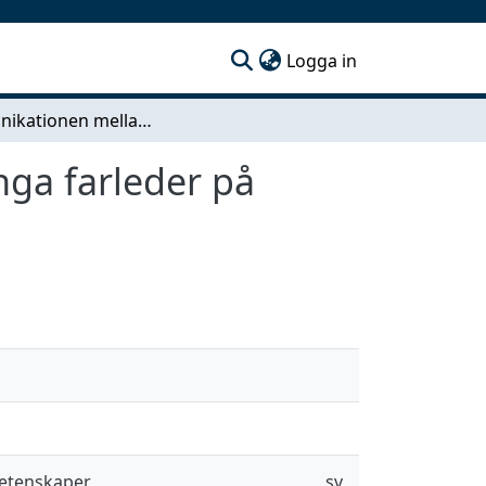
(current)
Logga in
Kommunikationen mellan Pilot och Co-Pilot i trånga farleder på svenska RO-PAX fartyg
nga farleder på
vetenskaper
sv