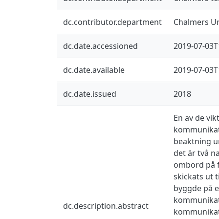
dc.contributor.department
Chalmers Un
dc.date.accessioned
2019-07-03T
dc.date.available
2019-07-03T
dc.date.issued
2018
En av de vik
kommunikatio
beaktning u
det är två 
ombord på f
skickats ut 
byggde på e
kommunikati
dc.description.abstract
kommunikatio