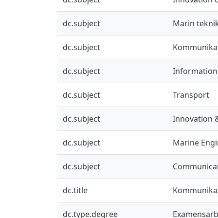
dc.subject
Marin tekni
dc.subject
Kommunikat
dc.subject
Informatio
dc.subject
Transport
dc.subject
Innovation 
dc.subject
Marine Engi
dc.subject
Communicat
dc.title
Kommunikati
dc.type.degree
Examensarb