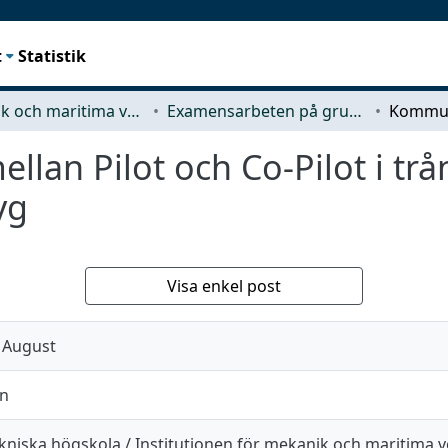
t
Statistik
Mekanik och maritima vetenskaper (M2)
Examensarbeten på grundnivå
an Pilot och Co-Pilot i trå
yg
Visa enkel post
 August
on
kniska högskola / Institutionen för mekanik och maritima 