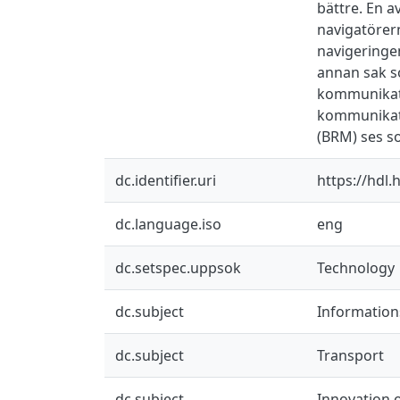
bättre. En a
navigatörer
navigeringe
annan sak so
kommunikati
kommunikati
(BRM) ses s
dc.identifier.uri
https://hdl
dc.language.iso
eng
dc.setspec.uppsok
Technology
dc.subject
Information
dc.subject
Transport
dc.subject
Innovation 