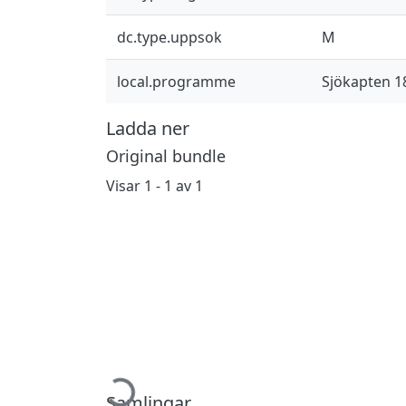
dc.type.uppsok
M
local.programme
Sjökapten 1
Ladda ner
Original bundle
Visar
1 - 1 av 1
Samlingar