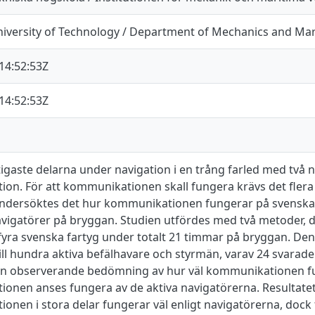
iversity of Technology / Department of Mechanics and Mar
14:52:53Z
14:52:53Z
tigaste delarna under navigation i en trång farled med två 
n. För att kommunikationen skall fungera krävs det flera o
ndersöktes det hur kommunikationen fungerar på svenska R
navigatörer på bryggan. Studien utfördes med två metoder,
yra svenska fartyg under totalt 21 timmar på bryggan. De
till hundra aktiva befälhavare och styrmän, varav 24 svarade
n observerande bedömning av hur väl kommunikationen f
onen anses fungera av de aktiva navigatörerna. Resultatet 
nen i stora delar fungerar väl enligt navigatörerna, dock 