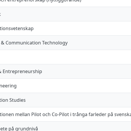
k
ionsvetenskap
n & Communication Technology
& Entrepreneurship
neering
ion Studies
onen mellan Pilot och Co-Pilot i trånga farleder på svensk
ete på grundnivå