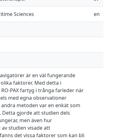
itime Sciences
en
navigatörer är en väl fungerande
lika faktorer. Med detta i
O-PAX fartyg i trånga farleder när
 dels med egna observationer
n andra metoden var en enkät som
. Detta gjorde att studien dels
ungerar, men även hur
av studien visade att
fanns det vissa faktorer som kan bli