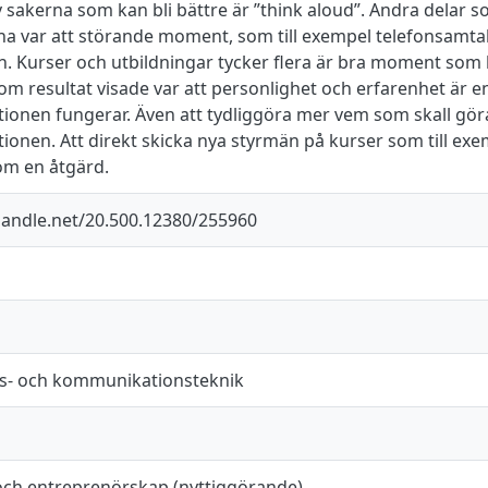
v sakerna som kan bli bättre är ”think aloud”. Andra delar 
na var att störande moment, som till exempel telefonsamtal
n. Kurser och utbildningar tycker flera är bra moment so
m resultat visade var att personlighet och erfarenhet är 
onen fungerar. Även att tydliggöra mer vem som skall gör
onen. Att direkt skicka nya styrmän på kurser som till e
om en åtgärd.
.handle.net/20.500.12380/255960
s- och kommunikationsteknik
och entreprenörskap (nyttiggörande)