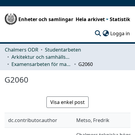
Enheter och samlingar
Hela arkivet
Statistik
(c
Logga in
Chalmers ODR
Studentarbeten
Arkitektur och samhällsbyggnadsteknik (ACE)
Examensarbeten för masterexamen
G2060
G2060
Visa enkel post
dc.contributor.author
Metso, Fredrik
Chalmers tekniska högskol