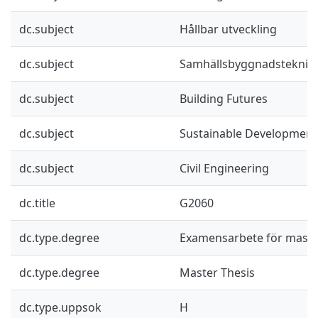
dc.subject
Hållbar utveckling
dc.subject
Samhällsbyggnadsteknik
dc.subject
Building Futures
dc.subject
Sustainable Development
dc.subject
Civil Engineering
dc.title
G2060
dc.type.degree
Examensarbete för mast
dc.type.degree
Master Thesis
dc.type.uppsok
H