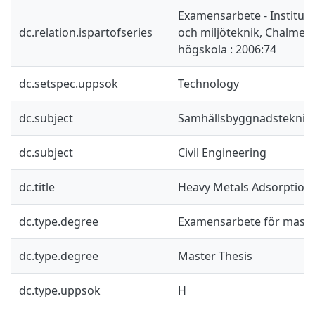
Examensarbete - Instituti
dc.relation.ispartofseries
och miljöteknik, Chalmers
högskola : 2006:74
dc.setspec.uppsok
Technology
dc.subject
Samhällsbyggnadsteknik
dc.subject
Civil Engineering
dc.title
Heavy Metals Adsorption 
dc.type.degree
Examensarbete för mast
dc.type.degree
Master Thesis
dc.type.uppsok
H