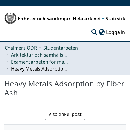
Enheter och samlingar
Hela arkivet
Statistik
(c
Logga in
Chalmers ODR
Studentarbeten
Arkitektur och samhällsbyggnadsteknik (ACE)
Examensarbeten för masterexamen
Heavy Metals Adsorption by Fiber Ash
Heavy Metals Adsorption by Fiber
Ash
Visa enkel post