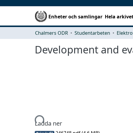
Enheter och samlingar
Hela arkive
Chalmers ODR
Studentarbeten
Elektro
Development and eva
Hämtar...
Ladda ner
246748.pdf
(4.6 MB)