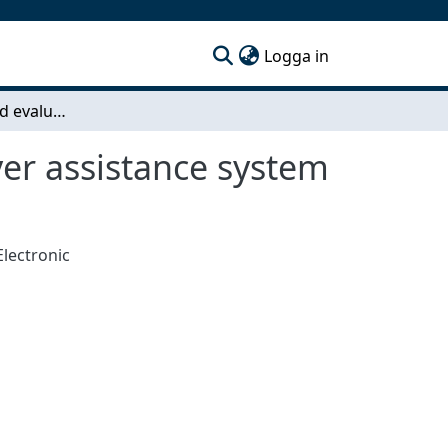
(current)
Logga in
Development and evaluation of an advanced driver assistance system
er assistance system
Electronic