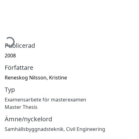
mtar...
Publicerad
2008
Författare
Reneskog Nilsson, Kristine
Typ
Examensarbete för masterexamen
Master Thesis
Ämne/nyckelord
Samhällsbyggnadsteknik
,
Civil Engineering