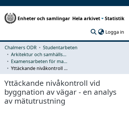
Enheter och samlingar
Hela arkivet
Statistik
(c
Logga in
Chalmers ODR
Studentarbeten
Arkitektur och samhällsbyggnadsteknik (ACE)
Examensarbeten för masterexamen
Yttäckande nivåkontroll vid byggnation av vägar - en analys av mätutrustning
Yttäckande nivåkontroll vid
byggnation av vägar - en analys
av mätutrustning