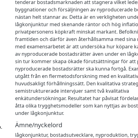
tenderar bostadsmarknaden att stagnera vilket leder t
byggnationer och försäljningen av nyproducerade b
nästan helt stannar av. Detta är en verkligheten unde
lågkonjunktur med skenande räntor och hög inflati
privatpersonens köpkraft minskat markant. Befolkni
framtiden och därför även återhållsamma med sina r
med examensarbetet är att undersöka hur köpare kan
av nyproducerade bostadsrätter även under en lågkon
sin tur kommer skapa ökade förutsättningar för att
nyproducerade bostadsrätter ska kunna fortgå. Ex
utgått från en flermetodsforskning med en kvalitati
huvudsakligt förhållningssätt. Den kvalitativa strateg
semistrukturerade intervjuer samt två kvalitativa
enkätundersökningar. Resultatet har påvisat fördela
åtta olika trygghetsmodeller som kan nyttjas av bos
under lågkonjunktur.
Ämne/nyckelord
.
lågkonjunktur, bostadsutvecklare, nyproduktion, tr