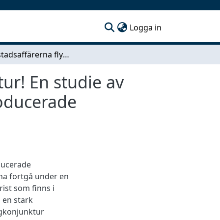
(current)
Logga in
Håll bostadsaffärerna flytande under lågkonjunktur! En studie av modeller som kan trygga köpare till köp av nyproducerade bostadsrätter i en lågkonjunktur
ur! En studie av
roducerade
oducerade
na fortgå under en
ist som finns i
l en stark
ågkonjunktur