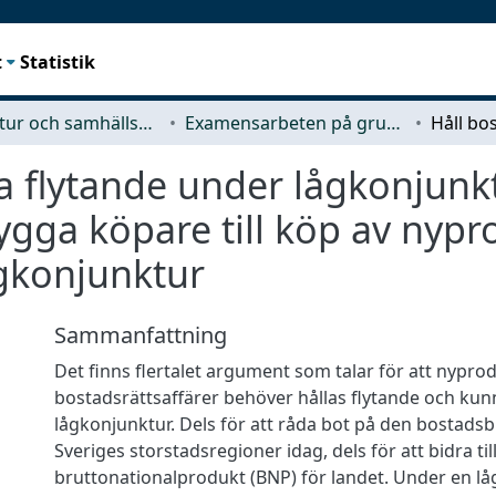
t
Statistik
Arkitektur och samhällsbyggnadsteknik (ACE)
Examensarbeten på grundnivå
a flytande under lågkonjunkt
ygga köpare till köp av nyp
ågkonjunktur
Sammanfattning
Det finns flertalet argument som talar för att nypr
bostadsrättsaffärer behöver hållas flytande och kun
lågkonjunktur. Dels för att råda bot på den bostadsbr
Sveriges storstadsregioner idag, dels för att bidra til
bruttonationalprodukt (BNP) för landet. Under en l