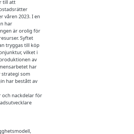
ill att
ostadsrätter
r våren 2023. I en
on har
ngen är orolig för
esurser. Syftet
 tryggas till köp
junktur, vilket i
 produktionen av
amensarbetet har
v strategi som
in har bestått av
r och nackdelar för
tadsutvecklare
ygghetsmodell,