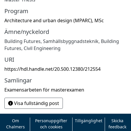
Program
Architecture and urban design (MPARC), MSc
Ämne/nyckelord
Building Futures
,
Samhällsbyggnadsteknik
,
Building
Futures
,
Civil Engineering
URI
https://hdl.handle.net/20.500.12380/212554
Samlingar
Examensarbeten för masterexamen
Visa fullständig post
Om
Personuppgifter
Tillgänglighet
Skicka
Chalmers
och cookies
feedback