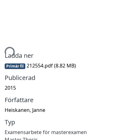
mtar...
Ladda ner
212554.pdf
(8.82 MB)
Primär fil
Publicerad
2015
Författare
Heiskanen, Janne
Typ
Examensarbete för masterexamen
Master Thesis