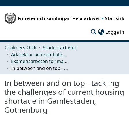
Enheter och samlingar
Hela arkivet
Statistik
(c
Logga in
Chalmers ODR
Studentarbeten
Arkitektur och samhällsbyggnadsteknik (ACE)
Examensarbeten för masterexamen
In between and on top - tackling the challenges of current housing shortage in Gamlestaden, Gothenburg
In between and on top - tackling
the challenges of current housing
shortage in Gamlestaden,
Gothenburg