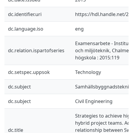
dc.identifier.uri
https://hdl.handle.net/2
dc.language.iso
eng
Examensarbete - Instituti
dc.relation.ispartofseries
och miljöteknik, Chalmers
högskola : 2015:119
dc.setspec.uppsok
Technology
dc.subject
Samhällsbyggnadsteknik
dc.subject
Civil Engineering
Strategies to achieve hig
hybrid project teams. Ad
dc.title
relationship between Swe