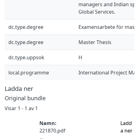
managers and Indian spec
Global Services.
dc.type.degree
Examensarbete för mast
dc.type.degree
Master Thesis
dc.type.uppsok
H
local.programme
International Project M
Ladda ner
Original bundle
Visar
1 - 1 av 1
Namn:
Ladd
221870.pdf
a ner