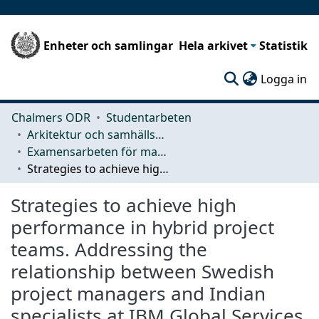
Enheter och samlingar
Hela arkivet
Statistik
(c
Logga in
Chalmers ODR
Studentarbeten
Arkitektur och samhällsbyggnadsteknik (ACE)
Examensarbeten för masterexamen
Strategies to achieve high performance in hybrid project teams. Addressing the relationship between Swedish project managers and Indian specialists at IBM Global Services.
Strategies to achieve high
performance in hybrid project
teams. Addressing the
relationship between Swedish
project managers and Indian
specialists at IBM Global Services.