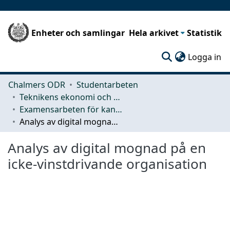
Enheter och samlingar
Hela arkivet
Statistik
(c
Logga in
Chalmers ODR
Studentarbeten
Teknikens ekonomi och organisation
Examensarbeten för kandidatexamen
Analys av digital mognad på en icke-vinstdrivande organisation
Analys av digital mognad på en
icke-vinstdrivande organisation