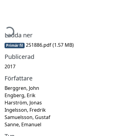
ämtar...
Ladda ner
251886.pdf
(1.57 MB)
Primär fil
Publicerad
2017
Författare
Berggren, John
Engberg, Erik
Harström, Jonas
Ingelsson, Fredrik
Samuelsson, Gustaf
Sanne, Emanuel