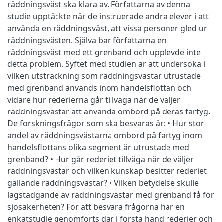
räddningsväst ska klara av. Författarna av denna
studie upptäckte när de instruerade andra elever i att
använda en räddningsväst, att vissa personer gled ur
räddningsvästen. Själva bar författarna en
räddningsväst med ett grenband och upplevde inte
detta problem. Syftet med studien är att undersöka i
vilken utsträckning som räddningsvästar utrustade
med grenband används inom handelsflottan och
vidare hur rederierna går tillväga när de väljer
räddningsvästar att använda ombord på deras fartyg.
De forskningsfrågor som ska besvaras är: • Hur stor
andel av räddningsvästarna ombord på fartyg inom
handelsflottans olika segment är utrustade med
grenband? • Hur går rederiet tillväga när de väljer
räddningsvästar och vilken kunskap besitter rederiet
gällande räddningsvästar? • Vilken betydelse skulle
lagstadgande av räddningsvästar med grenband få för
sjösäkerheten? För att besvara frågorna har en
enkätstudie genomförts där i första hand rederier och