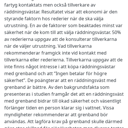
fartyg kontaktats men också tillverkare av
räddningsvästar. Resultatet visar att ekonomi är den
styrande faktorn hos rederier när de ska välja
utrustning. En av de faktorer som beaktades minst var
säkerhet när de kom till att välja räddningsvästar. 50%
av rederierna uppgav att de konsulterar tillverkarna
när de väljer utrustning. Vad tillverkarna
rekommenderar framgick inte vid kontakt med
tillverkarna eller rederierna. Tillverkarna uppgav att de
inte finns något intresse i att köpa räddningsvästar
med grenband och att ”Ingen betalar för högre
säkerhet”. De poängterar att en räddningsväst med
grenband är bättre. Av den bakgrundsfakta som
presenteras i studien framgår det att en räddningsväst
med grenband bidrar till ökad säkerhet och väsentligt
förlänger tiden en person klarar sig i vattnet. Vissa
myndigheter rekommenderar att grenband bör
användas. Att lagföra krav på grenband skulle därmed