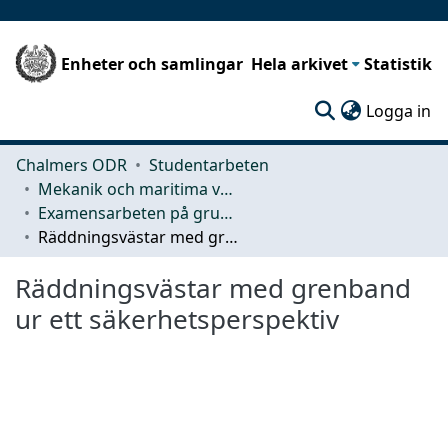
Enheter och samlingar
Hela arkivet
Statistik
(c
Logga in
Chalmers ODR
Studentarbeten
Mekanik och maritima vetenskaper (M2)
Examensarbeten på grundnivå
Räddningsvästar med grenband ur ett säkerhetsperspektiv
Räddningsvästar med grenband
ur ett säkerhetsperspektiv