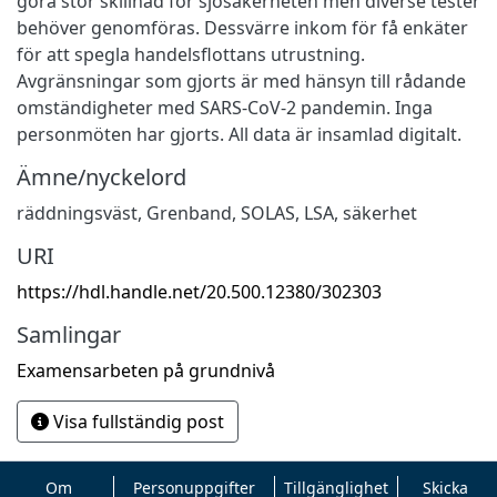
göra stor skillnad för sjösäkerheten men diverse tester
behöver genomföras. Dessvärre inkom för få enkäter
för att spegla handelsflottans utrustning.
Avgränsningar som gjorts är med hänsyn till rådande
omständigheter med SARS-CoV-2 pandemin. Inga
personmöten har gjorts. All data är insamlad digitalt.
Ämne/nyckelord
räddningsväst
,
Grenband
,
SOLAS
,
LSA
,
säkerhet
URI
https://hdl.handle.net/20.500.12380/302303
Samlingar
Examensarbeten på grundnivå
Visa fullständig post
Om
Personuppgifter
Tillgänglighet
Skicka