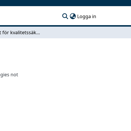
(current)
Logga in
Koncept för kvalitetssäkring av montage IC
gies not