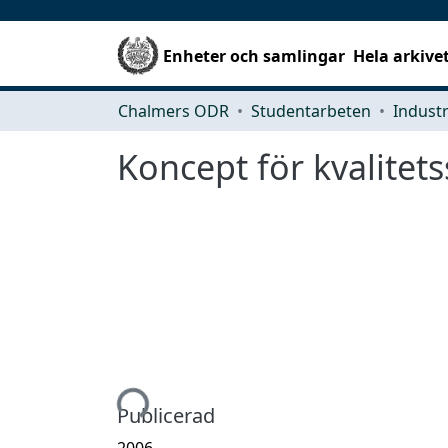
Enheter och samlingar
Hela arkive
Chalmers ODR
Studentarbeten
Koncept för kvalitet
Hämtar...
Publicerad
2006