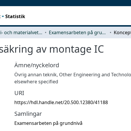
t
Statistik
Industri- och materialvetenskap (IMS)
Examensarbeten på grundnivå
ssäkring av montage IC
Ämne/nyckelord
Övrig annan teknik
,
Other Engineering and Technolo
elsewhere specified
URI
https://hdl.handle.net/20.500.12380/41188
Samlingar
Examensarbeten på grundnivå