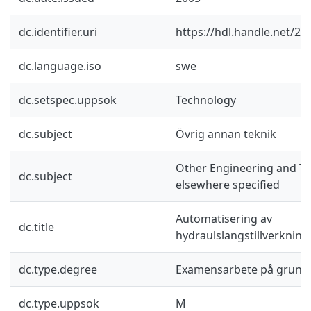
dc.identifier.uri
https://hdl.handle.net/2
dc.language.iso
swe
dc.setspec.uppsok
Technology
dc.subject
Övrig annan teknik
Other Engineering and Te
dc.subject
elsewhere specified
Automatisering av
dc.title
hydraulslangstillverkning
dc.type.degree
Examensarbete på grund
dc.type.uppsok
M