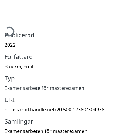
mtar...
Publicerad
2022
Författare
Blücker, Emil
Typ
Examensarbete för masterexamen
URI
https://hdl.handle.net/20.500.12380/304978
Samlingar
Examensarbeten för masterexamen