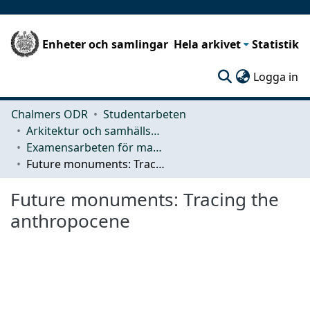
Enheter och samlingar
Hela arkivet
Statistik
(c
Logga in
Chalmers ODR
Studentarbeten
Arkitektur och samhällsbyggnadsteknik (ACE)
Examensarbeten för masterexamen
Future monuments: Tracing the anthropocene
Future monuments: Tracing the
anthropocene