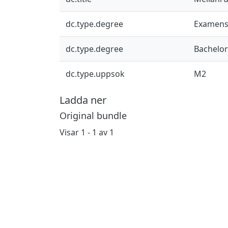
dc.type.degree
Examens
dc.type.degree
Bachelor
dc.type.uppsok
M2
Ladda ner
Original bundle
Visar
1 - 1 av 1