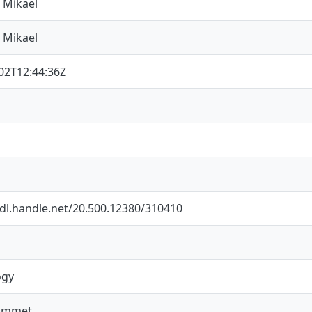
 Mikael
 Mikael
02T12:44:36Z
hdl.handle.net/20.500.12380/310410
ogy
ummet