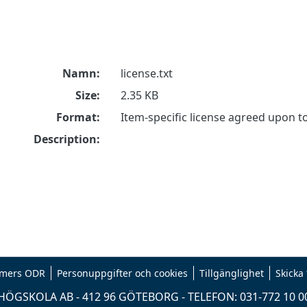
Namn:
license.txt
Size:
2.35 KB
Format:
Item-specific license agreed upon 
Description:
mers ODR
Personuppgifter och cookies
Tillgänglighet
Skicka
ÖGSKOLA AB - 412 96 GÖTEBORG - TELEFON: 031-772 10 0