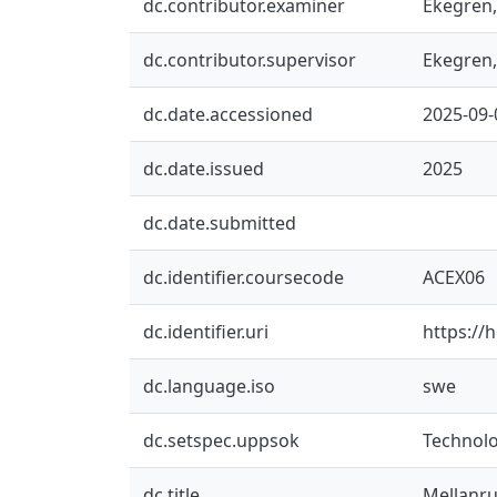
dc.contributor.examiner
Ekegren,
dc.contributor.supervisor
Ekegren,
dc.date.accessioned
2025-09-
dc.date.issued
2025
dc.date.submitted
dc.identifier.coursecode
ACEX06
dc.identifier.uri
https://
dc.language.iso
swe
dc.setspec.uppsok
Technol
dc.title
Mellanr