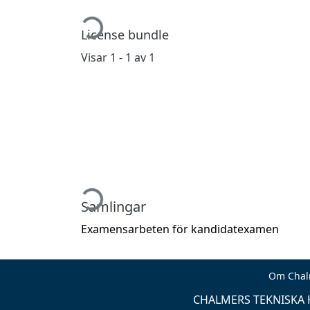
Hämtar...
License bundle
Visar
1 - 1 av 1
Hämtar...
Samlingar
Examensarbeten för kandidatexamen
Om Chal
CHALMERS TEKNISKA H