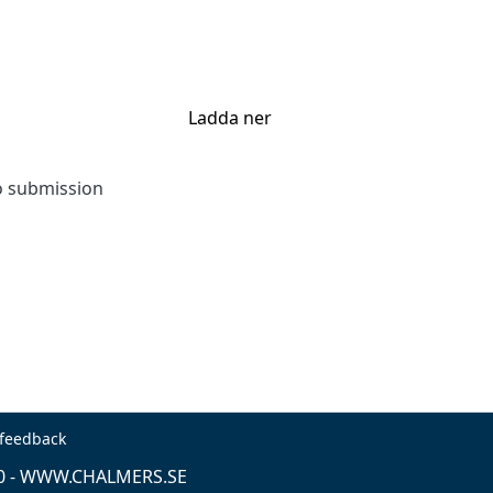
Ladda ner
to submission
 feedback
0 -
WWW.CHALMERS.SE