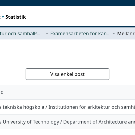
t
Statistik
Arkitektur och samhällsbyggnadsteknik (ACE)
Examensarbeten för kandidatexamen
Mellan
Visa enkel post
id
 tekniska högskola / Institutionen för arkitektur och samh
 University of Technology / Department of Architecture and