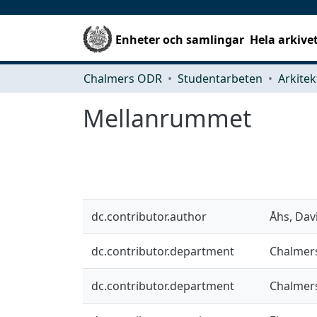
Enheter och samlingar
Hela arkive
Chalmers ODR
Studentarbeten
Mellanrummet
dc.contributor.author
Åhs, Dav
dc.contributor.department
Chalmers
dc.contributor.department
Chalmers