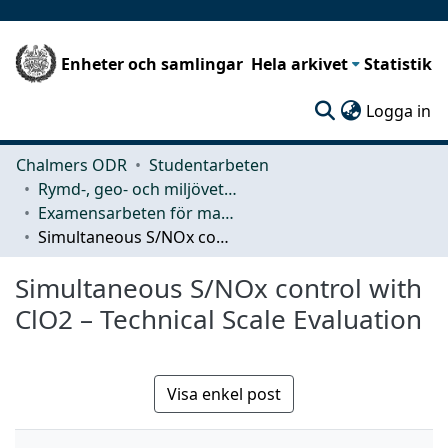
Enheter och samlingar
Hela arkivet
Statistik
(c
Logga in
Chalmers ODR
Studentarbeten
Rymd-, geo- och miljövetenskap (SEE)
Examensarbeten för masterexamen
Simultaneous S/NOx control with ClO2 – Technical Scale Evaluation
Simultaneous S/NOx control with
ClO2 – Technical Scale Evaluation
Visa enkel post