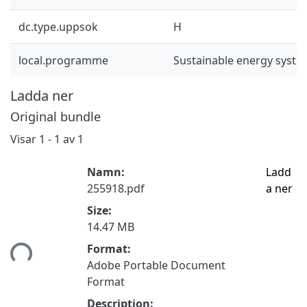
dc.type.uppsok
H
local.programme
Sustainable energy syst
Ladda ner
Original bundle
Visar
1 - 1 av 1
Namn:
Ladd
255918.pdf
a ner
Size:
14.47 MB
Format:
mtar...
Adobe Portable Document
Format
Description: