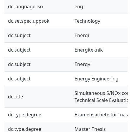
dc.language.iso
eng
dc.setspec.uppsok
Technology
dc.subject
Energi
dc.subject
Energiteknik
dc.subject
Energy
dc.subject
Energy Engineering
Simultaneous S/NOx contr
dc.title
Technical Scale Evaluatio
dc.type.degree
Examensarbete för mast
dc.type.degree
Master Thesis