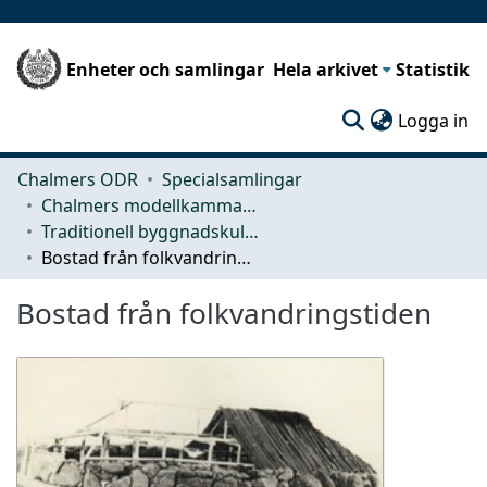
Enheter och samlingar
Hela arkivet
Statistik
(c
Logga in
Chalmers ODR
Specialsamlingar
Chalmers modellkammare
Traditionell byggnadskultur
Bostad från folkvandringstiden
Bostad från folkvandringstiden