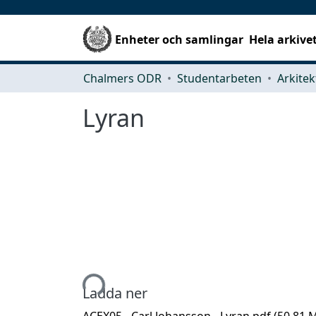
Enheter och samlingar
Hela arkive
Chalmers ODR
Studentarbeten
Lyran
Hämtar...
Ladda ner
ACEX05 - Carl Johansson - Lyran.pdf
(50.81 