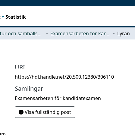
t
Statistik
Arkitektur och samhällsbyggnadsteknik (ACE)
Examensarbeten för kandidatexamen
Lyran
URI
https://hdl.handle.net/20.500.12380/306110
Samlingar
Examensarbeten för kandidatexamen
Visa fullständig post
MB)