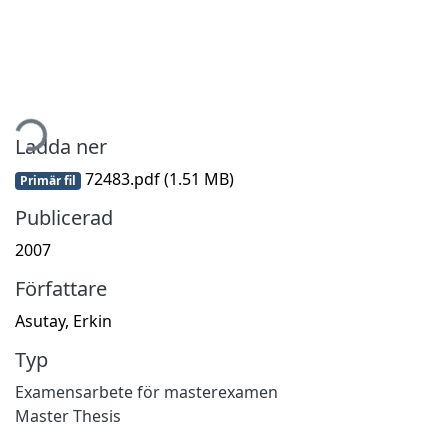
tar...
Ladda ner
72483.pdf
(1.51 MB)
Primär fil
Publicerad
2007
Författare
Asutay, Erkin
Typ
Examensarbete för masterexamen
Master Thesis