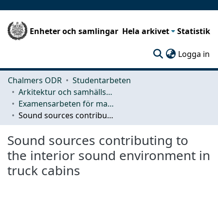
Enheter och samlingar
Hela arkivet
Statistik
(c
Logga in
Chalmers ODR
Studentarbeten
Arkitektur och samhällsbyggnadsteknik (ACE)
Examensarbeten för masterexamen
Sound sources contributing to the interior sound environment in truck cabins
Sound sources contributing to
the interior sound environment in
truck cabins