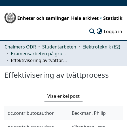
Enheter och samlingar
Hela arkivet
Statistik
(c
Logga in
Chalmers ODR
Studentarbeten
Elektroteknik (E2)
Examensarbeten på grundnivå
Effektivisering av tvättprocess
Effektivisering av tvättprocess
Visa enkel post
dc.contributor.author
Beckman, Philip
dc.contributor.author
Vikenborg, Jens