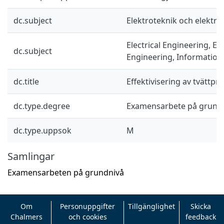
dc.subject
Elektroteknik och elektro
Electrical Engineering, El
dc.subject
Engineering, Information
dc.title
Effektivisering av tvättpr
dc.type.degree
Examensarbete på grund
dc.type.uppsok
M
Samlingar
Examensarbeten på grundnivå
Om
Personuppgifter
Tillgänglighet
Skicka
Chalmers
och cookies
feedback