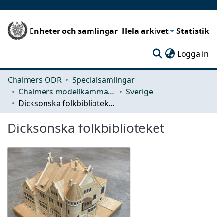
Enheter och samlingar
Hela arkivet
Statistik
(c
Logga in
Chalmers ODR
Specialsamlingar
Chalmers modellkammare
Sverige
Dicksonska folkbiblioteket
Dicksonska folkbiblioteket